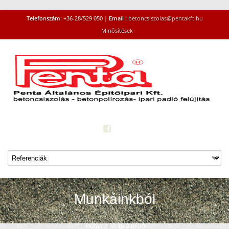
Telefonszám:
+36-28/529 050 |
Email :
betoncsiszolas@pentakft.hu
Minősítések
Munkáinkból
Home
|
Munkáinkból