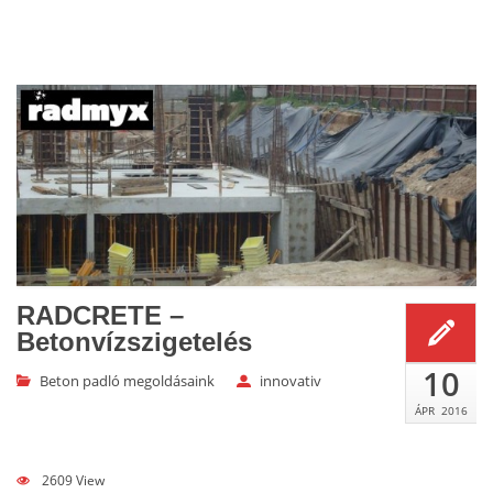
RADCRETE –
Betonvízszigetelés
10
Beton padló megoldásaink
innovativ
ÁPR
2016
2609 View