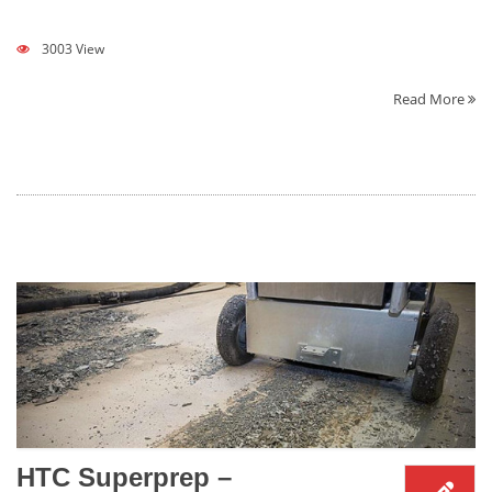
3003 View
Read More
HTC Superprep –