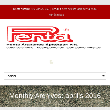
Telefonszám:
+36-28/529 050 |
Email :
betoncsiszolas@pentakft.hu
Minősítések
Monthly Archives: április 2016
Home
|
2016
|
április