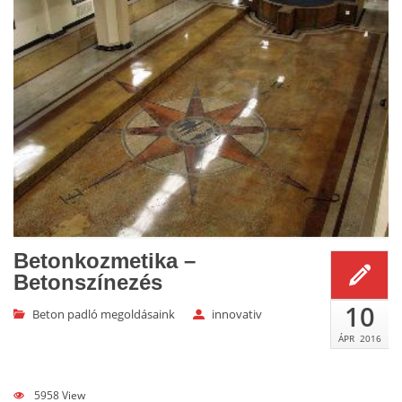
Betonkozmetika –
Betonszínezés
10
Beton padló megoldásaink
innovativ
ÁPR
2016
5958 View