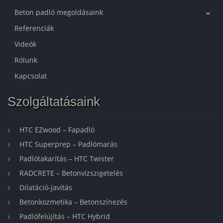
Beton padló megoldásaink
Referenciák
Videók
Rólunk
Kapcsolat
Szolgáltatásaink
HTC EZwood – Fapadló
HTC Superprep – Padlómarás
Padlótakarítás – HTC Twister
RADCRETE – Betonvízszigetelés
Dilatáció-javítás
Betonkozmetika – Betonszínezés
Padlófelújítás – HTC Hybrid