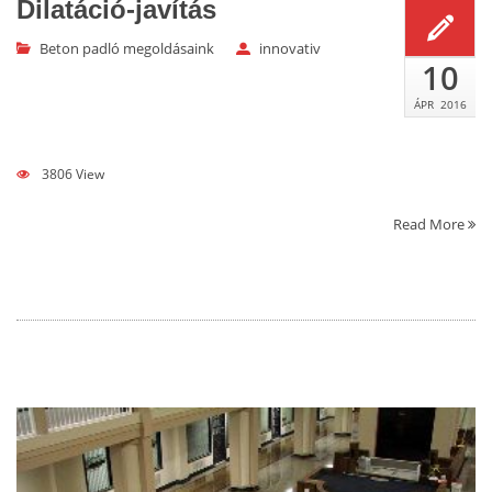
Dilatáció-javítás
Beton padló megoldásaink
innovativ
10
ÁPR
2016
3806 View
Read More